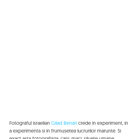
Fotograful israelian
Gilad Benari
crede in experiment, in
a experimenta si in frumusetea lucrurilor marunte. Si
exact asta fotografiaza: cani, maci, siluete umane