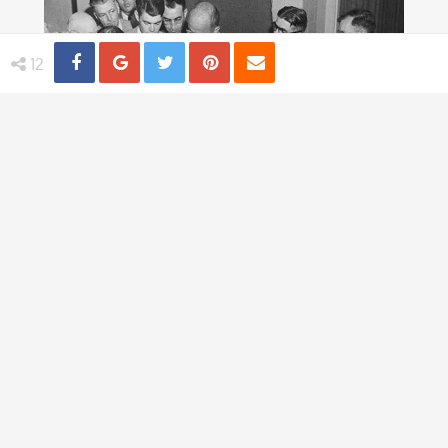
Share
Distribuie
Tweet
Pin
Email
12
4 practici medicale bizare utilizate in
trecut
TI-AR PLACEA
Trandafiri albastri