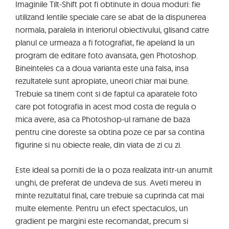
Imaginile Tilt-Shift pot fi obtinute in doua moduri: fie
utilizand lentile speciale care se abat de la dispunerea
normala, paralela in interiorul obiectivului, glisand catre
planul ce urmeaza a fi fotografiat, fie apeland la un
program de editare foto avansata, gen Photoshop.
Bineinteles ca a doua varianta este una falsa, insa
rezultatele sunt apropiate, uneori chiar mai bune.
Trebuie sa tinem cont si de faptul ca aparatele foto
care pot fotografia in acest mod costa de regula o
mica avere, asa ca Photoshop-ul ramane de baza
pentru cine doreste sa obtina poze ce par sa contina
figurine si nu obiecte reale, din viata de zi cu zi.
Este ideal sa porniti de la o poza realizata intr-un anumit
unghi, de preferat de undeva de sus. Aveti mereu in
minte rezultatul final, care trebuie sa cuprinda cat mai
multe elemente. Pentru un efect spectaculos, un
gradient pe margini este recomandat, precum si