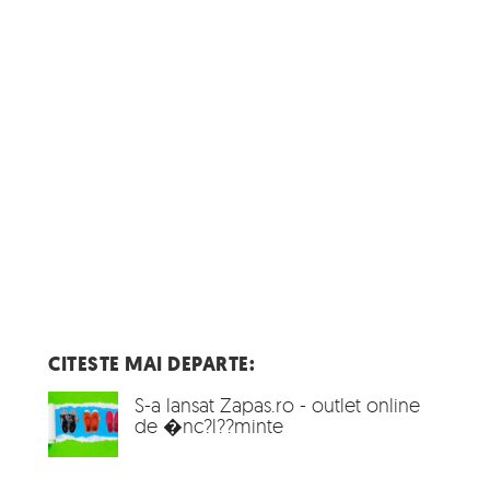
CITESTE MAI DEPARTE:
S-a lansat Zapas.ro - outlet online
de �nc?l??minte