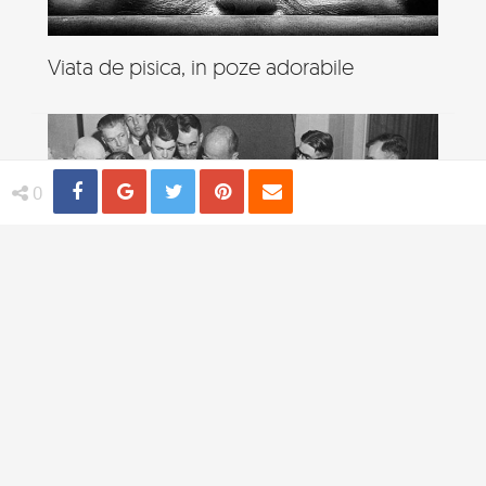
Viata de pisica, in poze adorabile
Share
Distribuie
Tweet
Pin
Email
0
4 practici medicale bizare utilizate in
trecut