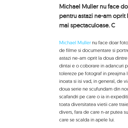
Michael Muller nu face do
pentru astazi ne-am oprit l
mai spectaculoase. C
Michael Muller
nu face doar foto
de filme si documentare si portre
astazi ne-am oprit la doua dintre
dintai e o coborare in adancuri pe
tolereze pe fotograf in preajma lo
inoata si isi vad, in general, de 
doua serie ne scufundam din nou
scafandri pe care o ia in expedi
toata diversitatea vietii care tra
divers, fara de care n-ar putea s
care se scalda in apele lui.