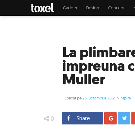
Gadget
Design
Concept
La plimbare
impreuna c
Muller
Publicat pe
23 Octombrie 2012
in
Inspire
.
0
Share
Distrib