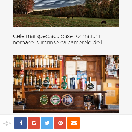
Cele mai spectaculoase formatiuni
noroase, surprinse ca camerele de lu
Top 5 cele mai bune beri din lume
Share
Distribuie
Tweet
Pin
Email
9