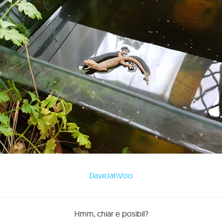
DaveJahVoo
Hmm, chiar e posibil?