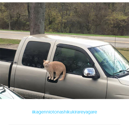
iikagenniotonashikukirareyagare