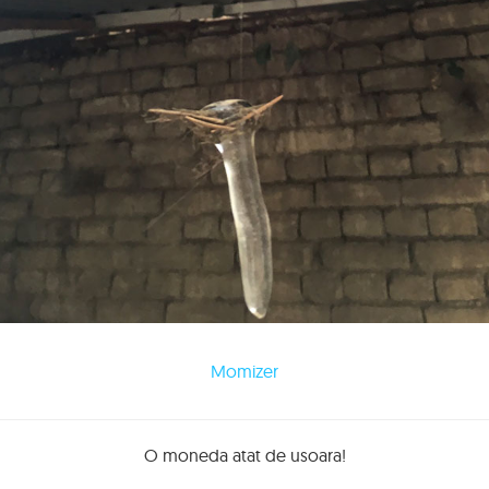
Momizer
O moneda atat de usoara!