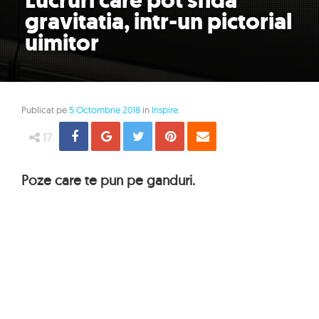
Lucruri care pot sfida
gravitatia, intr-un pictorial
uimitor
Publicat pe
5 Octombrie 2018
in
Inspire
.
Share
Distribuie
Tweet
Pin
Email
17
Poze care te pun pe ganduri.