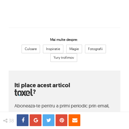
Mai multe despre:
Culoare
Inspiratie
Magie
Fotografii
Yury trofimov
Iti place acest articol
?
Aboneaza-te pentru a primi periodic prin email,
astfel de articole.
Share
Distribuie
Tweet
Pin
Email
38