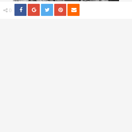
Share
Distribuie
Tweet
Pin
Email
0
4 practici medicale bizare utilizate in
trecut
TI-AR PLACEA
Trandafiri albastri