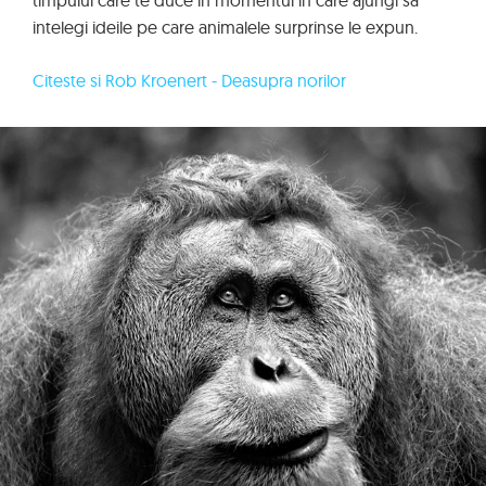
timpului care te duce in momentul in care ajungi sa
intelegi ideile pe care animalele surprinse le expun.
Citeste si Rob Kroenert - Deasupra norilor