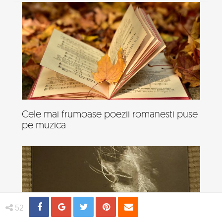
Cele mai frumoase poezii romanesti puse
pe muzica
Share
Distribuie
Tweet
Pin
Email
52