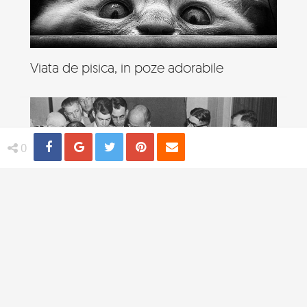
Viata de pisica, in poze adorabile
Share
Distribuie
Tweet
Pin
Email
0
4 practici medicale bizare utilizate in
trecut