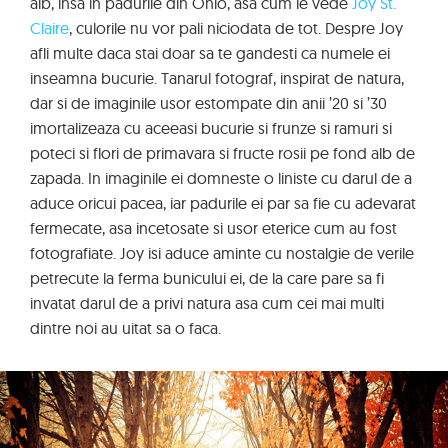
alb, insa in padurile din Ohio, asa cum le vede
Joy St.
Claire
, culorile nu vor pali niciodata de tot. Despre Joy
afli multe daca stai doar sa te gandesti ca numele ei
inseamna bucurie. Tanarul fotograf, inspirat de natura,
dar si de imaginile usor estompate din anii ’20 si ’30
imortalizeaza cu aceeasi bucurie si frunze si ramuri si
poteci si flori de primavara si fructe rosii pe fond alb de
zapada. In imaginile ei domneste o liniste cu darul de a
aduce oricui pacea, iar padurile ei par sa fie cu adevarat
fermecate, asa incetosate si usor eterice cum au fost
fotografiate. Joy isi aduce aminte cu nostalgie de verile
petrecute la ferma bunicului ei, de la care pare sa fi
invatat darul de a privi natura asa cum cei mai multi
dintre noi au uitat sa o faca.