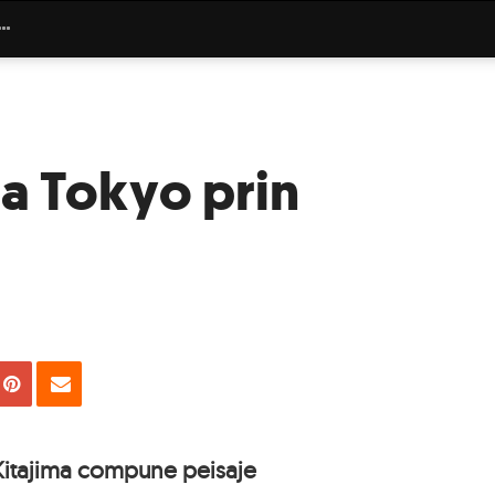
la Tokyo prin
uie
Tweet
Pin
Email
 Kitajima compune peisaje