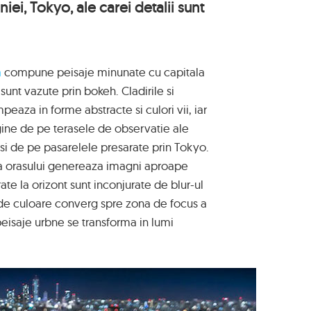
ei, Tokyo, ale carei detalii sunt
a
compune peisaje minunate cu capitala
 sunt vazute prin bokeh. Cladirile si
peaza in forme abstracte si culori vii, iar
gine de pe terasele de observatie ale
m si de pe pasarelele presarate prin Tokyo.
ra orasului genereaza imagni aproape
te la orizont sunt inconjurate de blur-ul
de culoare converg spre zona de focus a
 peisaje urbne se transforma in lumi