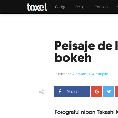
Gadget
Design
Concept
Peisaje de 
bokeh
Publicat pe
3 Ianuarie 2014
in
Inspire
.
1
Share
Distrib
Fotograful nipon Takashi