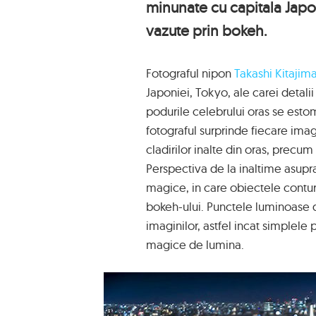
minunate cu capitala Japoni
vazute prin bokeh.
Fotograful nipon
Takashi Kitajim
Japoniei, Tokyo, ale carei detalii
podurile celebrului oras se estom
fotograful surprinde fiecare ima
cladirilor inalte din oras, precu
Perspectiva de la inaltime asup
magice, in care obiectele contura
bokeh-ului. Punctele luminoase 
imaginilor, astfel incat simplele
magice de lumina.