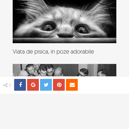
Viata de pisica, in poze adorabile
Share
Distribuie
Tweet
Pin
Email
0
4 practici medicale bizare utilizate in