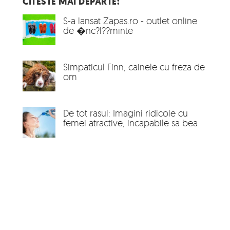
CITESTE MAI DEPARTE:
S-a lansat Zapas.ro - outlet online
de �nc?l??minte
Simpaticul Finn, cainele cu freza de
om
De tot rasul: Imagini ridicole cu
femei atractive, incapabile sa bea