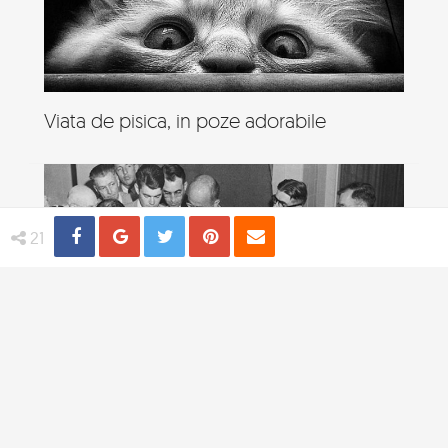
Viata de pisica, in poze adorabile
Share
Distribuie
Tweet
Pin
Email
21
4 practici medicale bizare utilizate in
trecut