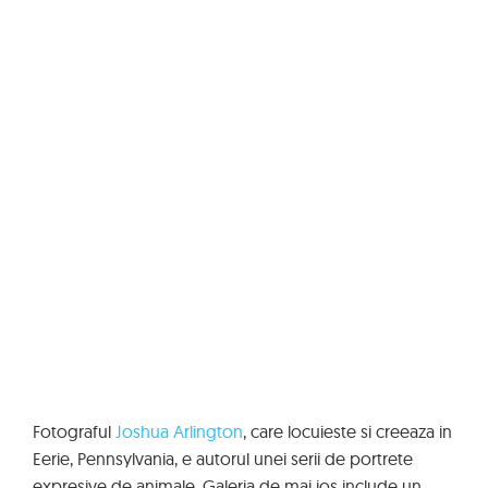
Fotograful
Joshua Arlington
, care locuieste si creeaza in
Eerie, Pennsylvania, e autorul unei serii de portrete
expresive de animale. Galeria de mai jos include un