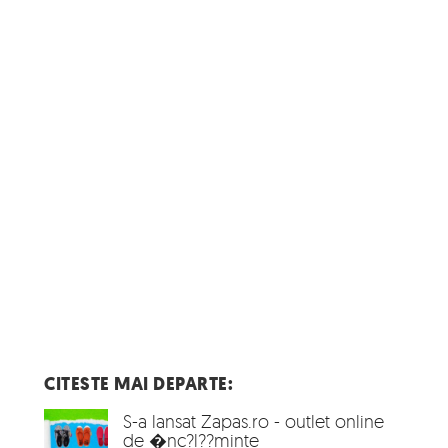
CITESTE MAI DEPARTE:
S-a lansat Zapas.ro - outlet online
de �nc?l??minte