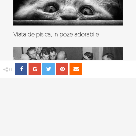
Viata de pisica, in poze adorabile
Share
Distribuie
Tweet
Pin
Email
0
4 practici medicale bizare utilizate in
trecut