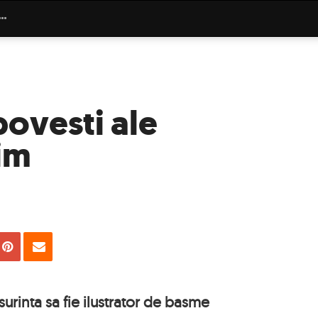
povesti ale
im
uie
Tweet
Pin
Email
urinta sa fie ilustrator de basme