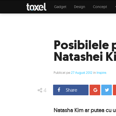
Gadget
Design
Concept
Posibilele 
Natashei K
Publicat pe
27 August 2012
in
Inspire
.
4
Share
Distrib
Natasha Kim ar putea cu us