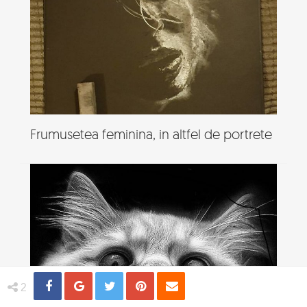
Frumusetea feminina, in altfel de portrete
Share
Distribuie
Tweet
Pin
Email
2