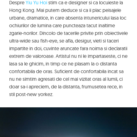
Despre
Yiu Yu Hoi
stim ca e designer si ca locuieste la
Hong Kong. Mai putem deduce si ca ii plac peisajele
urbane, dramatice, in care absenta intunericului lasa loc
ochiurilor de lumina care puncteaza tacut inaltime
zgarie-norilor. Dincolo de tacerile privite prin obiectivele
ultra-wide sau fish-eye, se afla, desigur, vieti si taceri
impartite in doi, cuvinte aruncate fara noima si declaratii
extrem de valoroase. Artistul nu ni le impartaseste, ci ne
lasa sa le ghicim, in timp ce ne plasam la o distanta
confortabila de oras. Suficient de confortabila incat sa
nu ne simtim agresati de cel mai vizitat oras al lumii, ci
doar sa-i apreciem, de la distanta, frumusetea rece, in
stil post-new yorkez.