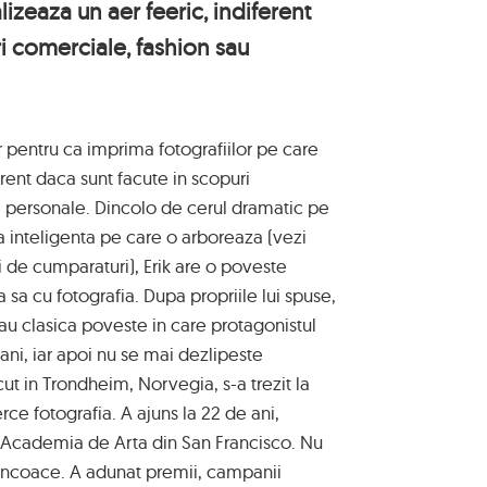
alizeaza un aer feeric, indiferent
i comerciale, fashion sau
 pentru ca imprima fotografiilor pe care
erent daca sunt facute in scopuri
e personale. Dincolo de cerul dramatic pe
ia inteligenta pe care o arboreaza (vezi
i de cumparaturi), Erik are o poveste
a sa cu fotografia. Dupa propriile lui spuse,
sau clasica poveste in care protagonistul
 ani, iar apoi nu se mai dezlipeste
cut in Trondheim, Norvegia, s-a trezit la
erce fotografia. A ajuns la 22 de ani,
la Academia de Arta din San Francisco. Nu
 incoace. A adunat premii, campanii