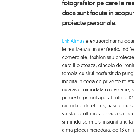
fotografiilor pe care le re
daca sunt facute in scopur
proiecte personale.
Erik Almas
e extraordinar nu doar
le realizeaza un aer feeric, indif
comerciale, fashion sau proiect
care il picteaza, dincolo de iron
femeia cu sirul nesfarsit de pung
inedita in ceea ce priveste relati
nu a avut niciodata o revelatie, 
primeste primul aparat foto la 12
niciodata de el. Erik, nascut-cres
varsta facultatii ca ar vrea sa inc
simtindu-se mic si insignifiant, 
a ma plecat niciodata, de 13 ani