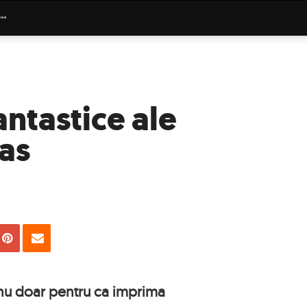
antastice ale
mas
uie
Tweet
Pin
Email
 nu doar pentru ca imprima