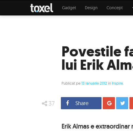
Gadget
Design
Concept
Povestile f
lui Erik Al
Publicat pe
13 Ianuarie 2012
in
Inspire
.
37
Share
Distrib
Erik Almas e extraordinar