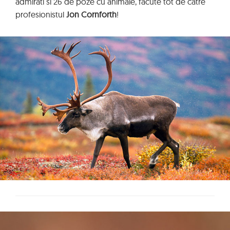
admirati si 26 de poze cu animale, facute tot de catre
profesionistul
Jon Cornforth
!