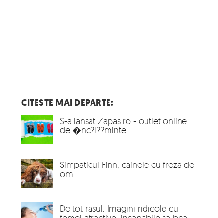
CITESTE MAI DEPARTE:
S-a lansat Zapas.ro - outlet online
de �nc?l??minte
Simpaticul Finn, cainele cu freza de
om
De tot rasul: Imagini ridicole cu
femei atractive, incapabile sa bea