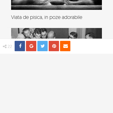
Viata de pisica, in poze adorabile
Share
Distribuie
Tweet
Pin
Email
22
4 practici medicale bizare utilizate in
trecut