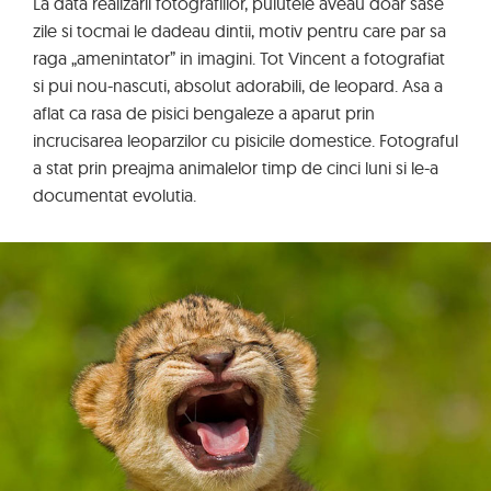
La data realizarii fotografiilor, puiutele aveau doar sase
zile si tocmai le dadeau dintii, motiv pentru care par sa
raga „amenintator” in imagini. Tot Vincent a fotografiat
si pui nou-nascuti, absolut adorabili, de leopard. Asa a
aflat ca rasa de pisici bengaleze a aparut prin
incrucisarea leoparzilor cu pisicile domestice. Fotograful
a stat prin preajma animalelor timp de cinci luni si le-a
documentat evolutia.