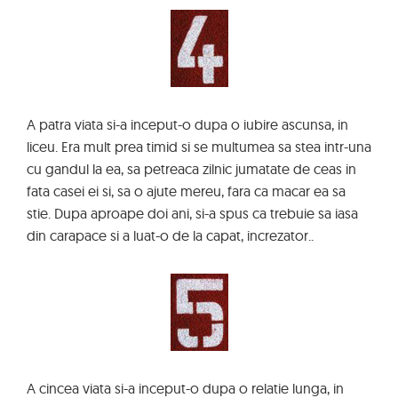
A patra viata si-a inceput-o dupa o iubire ascunsa, in
liceu. Era mult prea timid si se multumea sa stea intr-una
cu gandul la ea, sa petreaca zilnic jumatate de ceas in
fata casei ei si, sa o ajute mereu, fara ca macar ea sa
stie. Dupa aproape doi ani, si-a spus ca trebuie sa iasa
din carapace si a luat-o de la capat, increzator..
A cincea viata si-a inceput-o dupa o relatie lunga, in