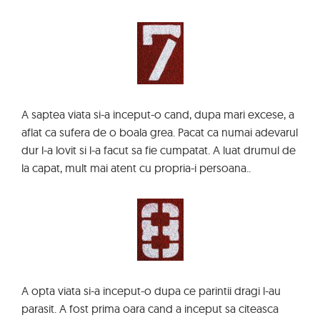
A saptea viata si-a inceput-o cand, dupa mari excese, a
aflat ca sufera de o boala grea. Pacat ca numai adevarul
dur l-a lovit si l-a facut sa fie cumpatat. A luat drumul de
la capat, mult mai atent cu propria-i persoana..
A opta viata si-a inceput-o dupa ce parintii dragi l-au
parasit. A fost prima oara cand a inceput sa citeasca