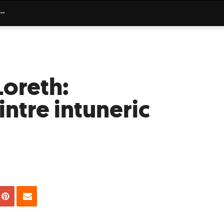
Loreth:
intre intuneric
uie
Tweet
Pin
Email