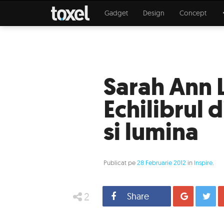
Gadget
Design
Concept
Sarah Ann 
Echilibrul d
si lumina
Publicat pe
28 Februarie 2012
in
Inspire
.
2
Share
Distrib