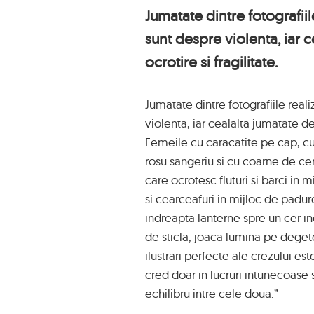
Jumatate dintre fotografii
sunt despre violenta, iar c
ocrotire si fragilitate.
Jumatate dintre fotografiile real
violenta, iar cealalta jumatate des
Femeile cu caracatite pe cap, cu 
rosu sangeriu si cu coarne de cer
care ocrotesc fluturi si barci in m
si cearceafuri in mijloc de padu
indreapta lanterne spre un cer in
de sticla, joaca lumina pe degete s
ilustrari perfecte ale crezului e
cred doar in lucruri intunecoase s
echilibru intre cele doua.”