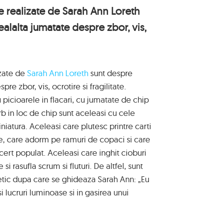
le realizate de Sarah Ann Loreth
ealalta jumatate despre zbor, vis,
izate de
Sarah Ann Loreth
sunt despre
pre zbor, vis, ocrotire si fragilitate.
picioarele in flacari, cu jumatate de chip
b in loc de chip sunt aceleasi cu cele
iniatura. Aceleasi care plutesc printre carti
re, care adorm pe ramuri de copaci si care
cert populat. Aceleasi care inghit cioburi
i rasufla scrum si fluturi. De altfel, sunt
stetic dupa care se ghideaza Sarah Ann: „Eu
i lucruri luminoase si in gasirea unui