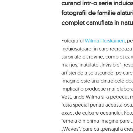
curand intr-o serie induio
fotografii de familie alaturi
complet camuflata in natu
Fotograful
Wilma Hurskainen
, p
induiosatoare, in care recreeaza f
surori ale ei, revine, complet ca
mai jos, intitulate „Invisible”, 
artistei de a se ascunde, pe care
imagine este una dintre cele doua
implicat o productie mai elaborat
Vest, unde Wilma si-a petrecut mu
fusta special pentru aceasta oc
exact de culoare oceanului. Fot
femeia din prima imagine pare „g
„Waves”, pare ca „peisajul a cres