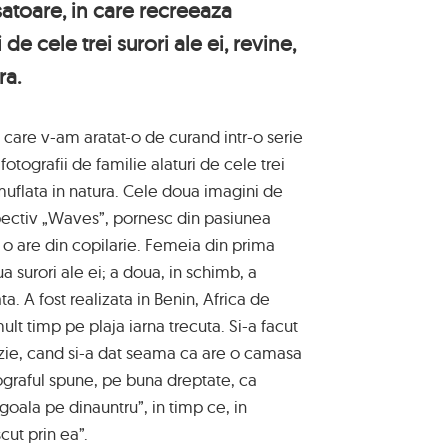
satoare, in care recreeaza
 de cele trei surori ale ei, revine,
ra.
e care v-am aratat-o de curand intr-o serie
otografii de familie alaturi de cele trei
muflata in natura. Cele doua imagini de
respectiv „Waves”, pornesc din pasiunea
 o are din copilarie. Femeia din prima
 surori ale ei; a doua, in schimb, a
a. A fost realizata in Benin, Africa de
lt timp pe plaja iarna trecuta. Si-a facut
azie, cand si-a dat seama ca are o camasa
ograful spune, pe buna dreptate, ca
oala pe dinauntru”, in timp ce, in
cut prin ea”.