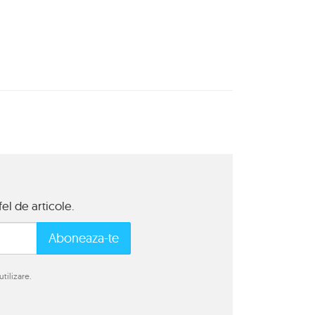
el de articole.
Aboneaza-te
tilizare.