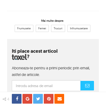
Mai multe despre:
Frumusete
Femei
Trucuri
Infrumusetare
Iti place acest articol
?
Aboneaza-te pentru a primi periodic prin email,
astfel de articole.
Share
Distribuie
Tweet
Pin
Email
4
Prin abonarea la Toxel Magazine sunt acord cu
termenii si
conditiile
de utilizare.