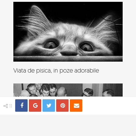
Viata de pisica, in poze adorabile
Share
Distribuie
Tweet
Pin
Email
11