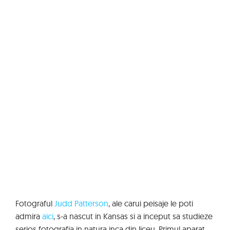
Fotograful
Judd Patterson
, ale carui peisaje le poti
admira
aici
, s-a nascut in Kansas si a inceput sa studieze
serios fotografia in natura inca din liceu. Primul aparat