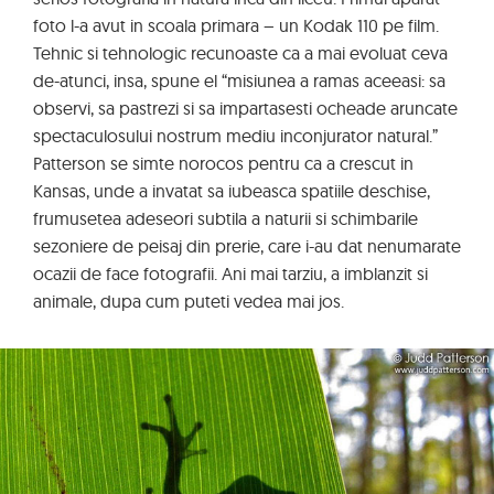
foto l-a avut in scoala primara – un Kodak 110 pe film.
Tehnic si tehnologic recunoaste ca a mai evoluat ceva
de-atunci, insa, spune el “misiunea a ramas aceeasi: sa
observi, sa pastrezi si sa impartasesti ocheade aruncate
spectaculosului nostrum mediu inconjurator natural.”
Patterson se simte norocos pentru ca a crescut in
Kansas, unde a invatat sa iubeasca spatiile deschise,
frumusetea adeseori subtila a naturii si schimbarile
sezoniere de peisaj din prerie, care i-au dat nenumarate
ocazii de face fotografii. Ani mai tarziu, a imblanzit si
animale, dupa cum puteti vedea mai jos.