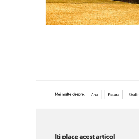
Mai multe despre:
Arta
Pictura
Graffi
Iti place acest articol