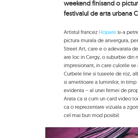
weekend finisand o pictur
festivalul de arta urbana C
Artistul francez
Hopare
si-a petr
pictura murala de anvergura, pen
Street Art, care e o adevarata des
are loc in Cergy, o suburbie din n
impresionant, in care culorile se 
Curbele line si tuseele de roz, a
si ametitoare a luminilor, in timp c
evidenta – al unei femei de propo
Arata ca si cum un card video toc
ca o reprezentare vizuala a zgomo
cel mai bun mod posibil.