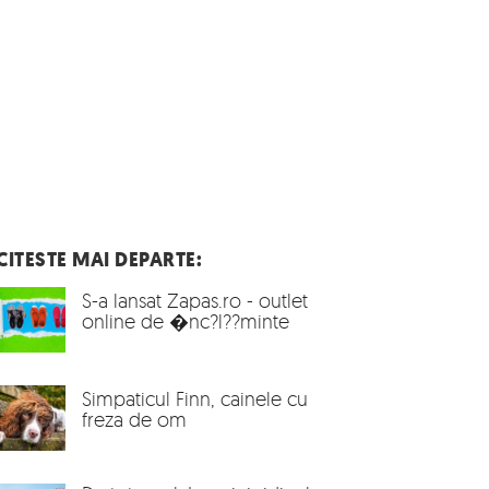
CITESTE MAI DEPARTE:
S-a lansat Zapas.ro - outlet
online de �nc?l??minte
Simpaticul Finn, cainele cu
freza de om