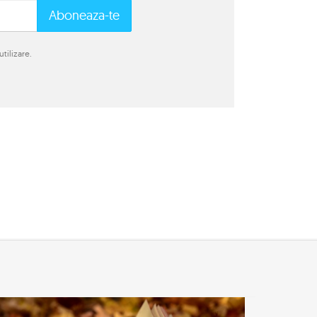
Aboneaza-te
tilizare.