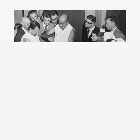
4 practici medicale bizare utilizate in
trecut
TI-AR PLACEA