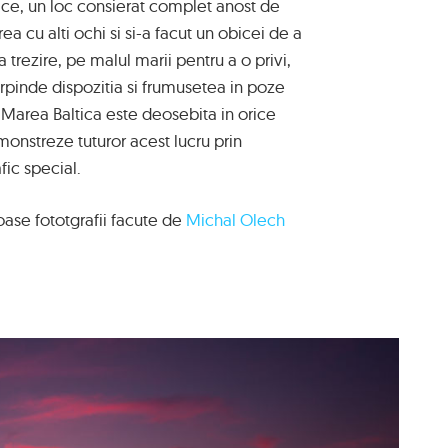
tice, un loc consierat complet anost de
 cu alti ochi si si-a facut un obicei de a
trezire, pe malul marii pentru a o privi,
surpinde dispozitia si frumusetea in poze
Marea Baltica este deosebita in orice
emonstreze tuturor acest lucru prin
fic special.
oase fototgrafii facute de
Michal Olech