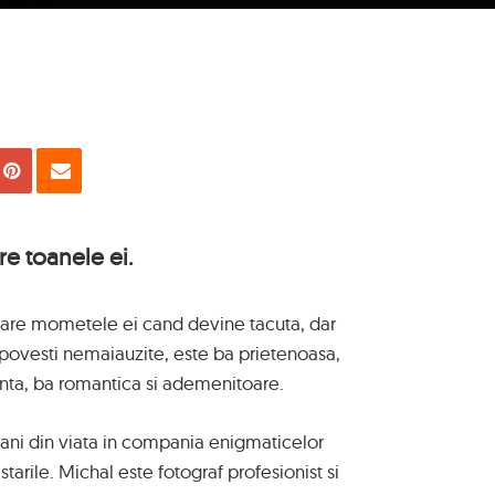
uie
Tweet
Pin
Email
re toanele ei.
a, are mometele ei cand devine tacuta, dar
ovesti nemaiauzite, este ba prietenoasa,
anta, ba romantica si ademenitoare.
 ani din viata in compania enigmaticelor
starile. Michal este fotograf profesionist si