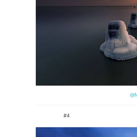
@M
#4