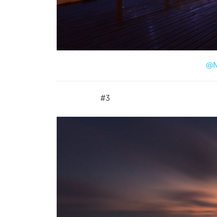
@M
#3