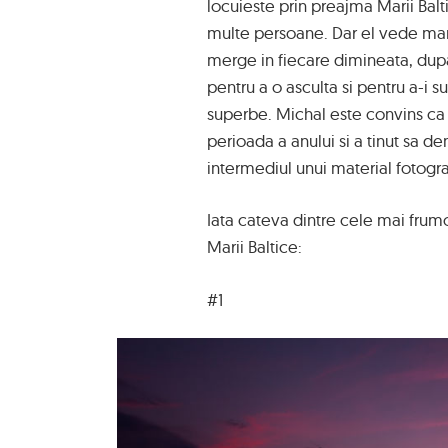
locuieste prin preajma Marii Bal
multe persoane. Dar el vede marea
merge in fiecare dimineata, dupa 
pentru a o asculta si pentru a-i 
superbe. Michal este convins ca 
perioada a anului si a tinut sa d
intermediul unui material fotogra
Iata cateva dintre cele mai frum
Marii Baltice:
#1