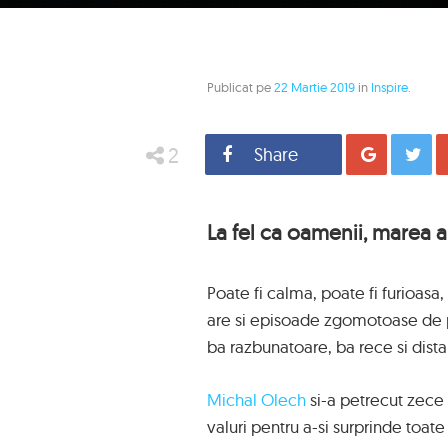
Publicat pe
22 Martie 2019
in
Inspire
.
2
Share
Distrib
La fel ca oamenii, marea a
Poate fi calma, poate fi furioas
are si episoade zgomotoase de p
ba razbunatoare, ba rece si dist
Michal Olech
si-a petrecut zece
valuri pentru a-si surprinde toate 