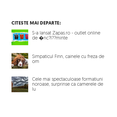
CITESTE MAI DEPARTE:
S-a lansat Zapas.ro - outlet online
de �nc?l??minte
Simpaticul Finn, cainele cu freza de
om
Cele mai spectaculoase formatiuni
noroase, surprinse ca camerele de
lu