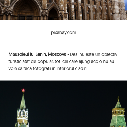
pixabay.com
Mausoleul lui Lenin, Moscova -
Desi nu este un obiectiv
turistic atat de popular, toti cei care ajung acolo nu au
voie sa faca fotografii in interiorul cladirii.