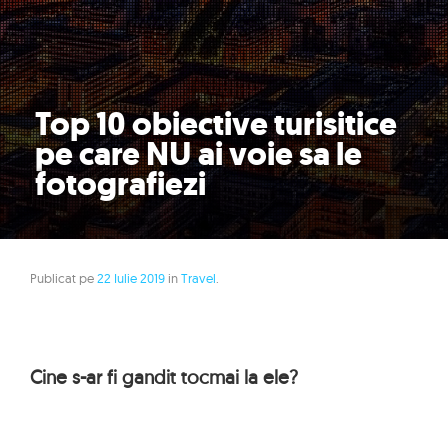
Top 10 obiective turisitice
pe care NU ai voie sa le
fotografiezi
Publicat pe
22 Iulie 2019
in
Travel
.
Cine s-ar fi gandit tocmai la ele?