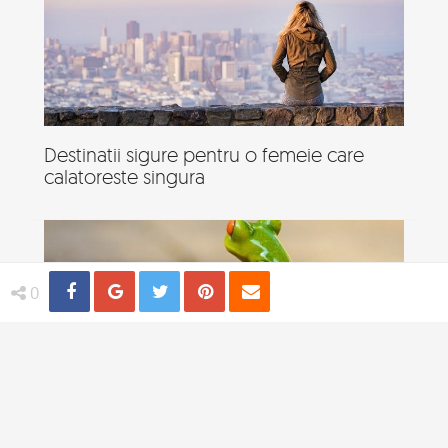
Destinatii sigure pentru o femeie care
calatoreste singura
Share
Distribuie
Tweet
Pin
Email
0
Cinci moduri geniale de a calatori oriunde