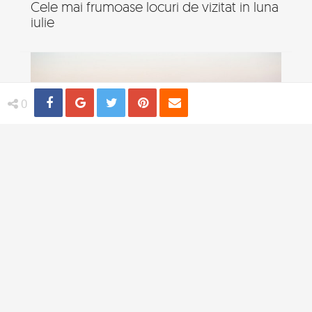
Cele mai frumoase locuri de vizitat in luna
iulie
Share
Distribuie
Tweet
Pin
Email
0
Destinatii sigure pentru o femeie care
calatoreste singura