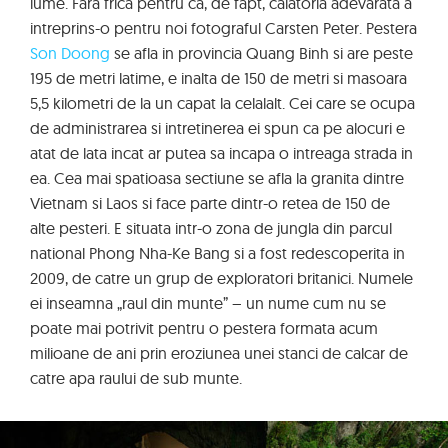
lume. Fara frica pentru ca, de fapt, calatoria adevarata a
intreprins-o pentru noi fotograful Carsten Peter. Pestera
Son Doong
se afla in provincia Quang Binh si are peste
195 de metri latime, e inalta de 150 de metri si masoara
5,5 kilometri de la un capat la celalalt. Cei care se ocupa
de administrarea si intretinerea ei spun ca pe alocuri e
atat de lata incat ar putea sa incapa o intreaga strada in
ea. Cea mai spatioasa sectiune se afla la granita dintre
Vietnam si Laos si face parte dintr-o retea de 150 de
alte pesteri. E situata intr-o zona de jungla din parcul
national Phong Nha-Ke Bang si a fost redescoperita in
2009, de catre un grup de exploratori britanici. Numele
ei inseamna „raul din munte” – un nume cum nu se
poate mai potrivit pentru o pestera formata acum
milioane de ani prin eroziunea unei stanci de calcar de
catre apa raului de sub munte.