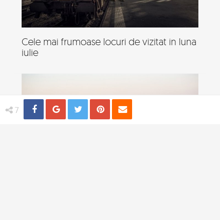
Cele mai frumoase locuri de vizitat in luna
iulie
Share
Distribuie
Tweet
Pin
Email
7
Destinatii sigure pentru o femeie care
calatoreste singura