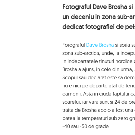
Fotograful Dave Brosha si 
un deceniu in zona sub-arct
dedicat fotografiei de peis
Fotograful
Dave Brosha
si sotia 
zona sub-arctica, unde, la inceput
In indepartatele tinuturi nordice
Brosha a ajuns, in cele din urma, 
Scopul sau declarat este sa demon
nu e nici pe departe atat de tene
oamenii. Asta in ciuda faptului c
soarelui, iar vara sunt si 24 de o
traita de Brosha acolo a fost una
batea la temperaturi sub zero gra
-40 sau -50 de grade.