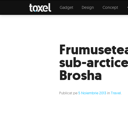
Gadget
Design
Concept
Frumusetea
sub-arctice
Brosha
Publicat pe
5 Noiembrie 2013
in
Travel
.