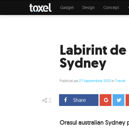
Gadget
Design
Concept
Labirint de 
Sydney
Publicat pe
27 Septembrie 2013
in
Travel
.
2
Share
Distrib
Orasul australian Sydney p