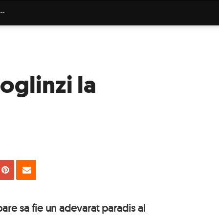
oglinzi la
uie
Tweet
Pin
Email
are sa fie un adevarat paradis al