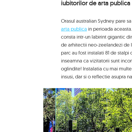
iubitorilor de arta publica
Orasul australian Sydney pare sa 
arta publica
in perioada aceasta.
consta intr-un labirint gigantic di
de arhitectii neo-zeelandezi de l
parc au fost instalati 81 de stalpi
inseamna ca vizitatorii sunt inco
oglindite! Instalatia cu mai mult
insusi, dar si o reflectie asupra n