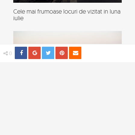
Cele mai frumoase locuri de vizitat in luna
iulie
Share
Distribuie
Tweet
Pin
Email
0
Destinatii sigure pentru o femeie care
calatoreste singura