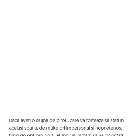
Daca aveti o slujba de birou, care va forteaza sa stati in
acelasi spatiu, de multe ori impersonal si neprietenos,
timp de opt ore pe zi, atunci va invitam sa va delectati