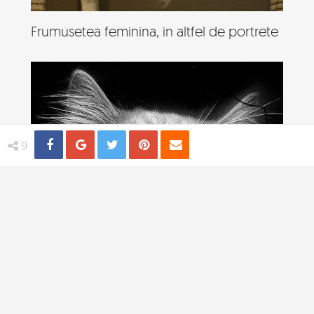
Frumusetea feminina, in altfel de portrete
Share
Distribuie
Tweet
Pin
Email
9
Viata de pisica, in poze adorabile