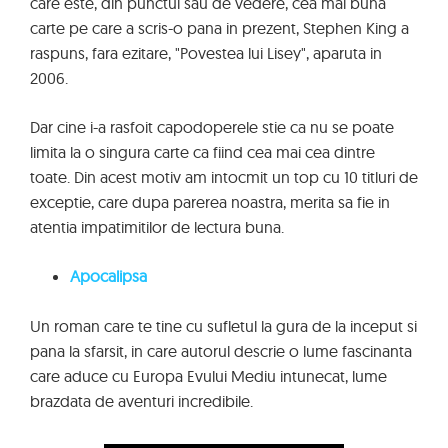
care este, din punctul sau de vedere, cea mai buna
carte pe care a scris-o pana in prezent, Stephen King a
raspuns, fara ezitare, "Povestea lui Lisey", aparuta in
2006.
Dar cine i-a rasfoit capodoperele stie ca nu se poate
limita la o singura carte ca fiind cea mai cea dintre
toate. Din acest motiv am intocmit un top cu 10 titluri de
exceptie, care dupa parerea noastra, merita sa fie in
atentia impatimitilor de lectura buna.
Apocalipsa
Un roman care te tine cu sufletul la gura de la inceput si
pana la sfarsit, in care autorul descrie o lume fascinanta
care aduce cu Europa Evului Mediu intunecat, lume
brazdata de aventuri incredibile.